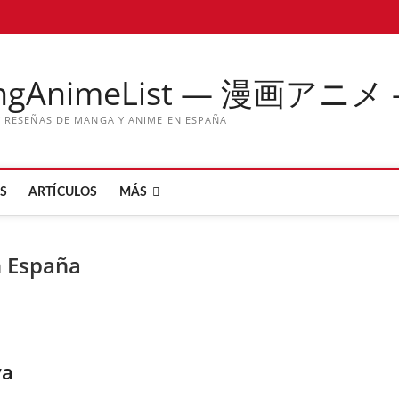
ngAnimeList — 漫画アニメ
Y RESEÑAS DE MANGA Y ANIME EN ESPAÑA
S
ARTÍCULOS
MÁS
 España
va