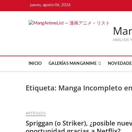
Saltar
jueves, agosto 06, 2026
al
contenido
Ma
ANÁLISIS 
INICIO
GALERÍAS MANGANIME
NOVEDADE
Etiqueta:
Manga Incompleto en
ARTÍCULOS
Spriggan (o Striker), ¿posible nue
oportunidad gracias a Netflix?