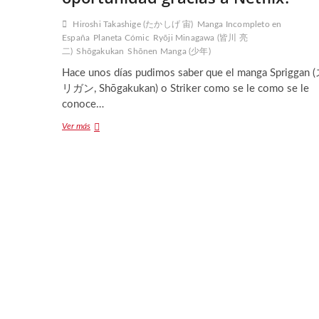
Hiroshi Takashige (たかしげ 宙)
Manga Incompleto en
España
Planeta Cómic
Ryōji Minagawa (皆川 亮
二)
Shōgakukan
Shōnen Manga (少年)
Hace unos días pudimos saber que el manga Spriggan
リガン, Shōgakukan) o Striker como se le como se le
conoce…
Spriggan
Ver más
(o
Striker),
¿posible
nueva
oportunidad
gracias
a
Netflix?