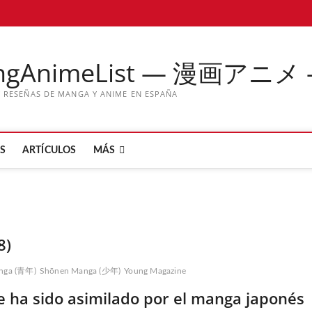
ngAnimeList — 漫画アニメ
Y RESEÑAS DE MANGA Y ANIME EN ESPAÑA
S
ARTÍCULOS
MÁS
8)
nga (青年)
Shōnen Manga (少年)
Young Magazine
 ha sido asimilado por el manga japonés