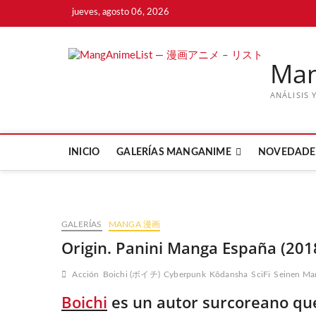
Saltar
jueves, agosto 06, 2026
al
contenido
Ma
ANÁLISIS 
INICIO
GALERÍAS MANGANIME
NOVEDADE
GALERÍAS
MANGA 漫画
Origin. Panini Manga España (201
Acción
Boichi (ボイチ)
Cyberpunk
Kōdansha
SciFi
Seinen Ma
Boichi
es un autor surcoreano que