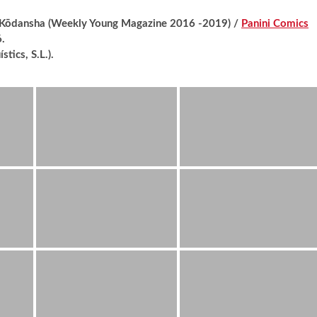
 Kō
dansha
(Weekly Young Magazine 2016 -2019) /
Panini Comics
.
tics, S.L.).