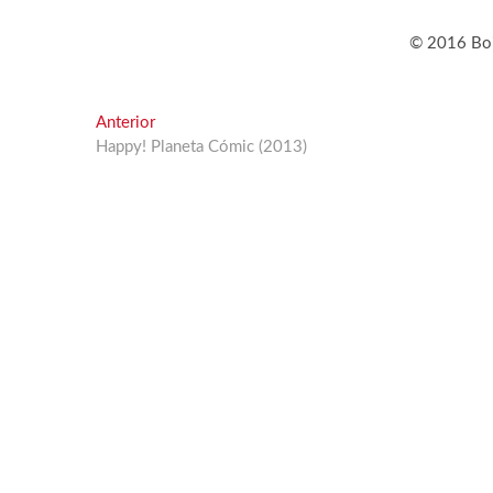
© 2016 Boi
Navegación
Entrada
Anterior
anterior:
Happy! Planeta Cómic (2013)
de
entradas