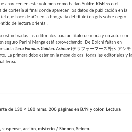
 que aparecen en este volumen como harían
Yukito Kishiro
o el
de cortesía al final donde aparecen los datos de publicación en la
 (el que hace de «O» en la tipografía del título) en gris sobre negro,
entido de lectura oriental.
acostumbrados las editoriales para un título de moda y un autor con
uen seguro Panini Manga está aprovechando. De Boichi faltan en
precuela
Terra Formars Gaiden: Asimov
(テラフォーマーズ外伝 アシモ
 La primera debe estar en la mesa de casi todas las editoriales y l
al Ivrea.
リジン
erta de 130 × 180 mms. 200 páginas en B/N y color. Lectura
 suspense, acción, misterio / Shonen, Seinen.