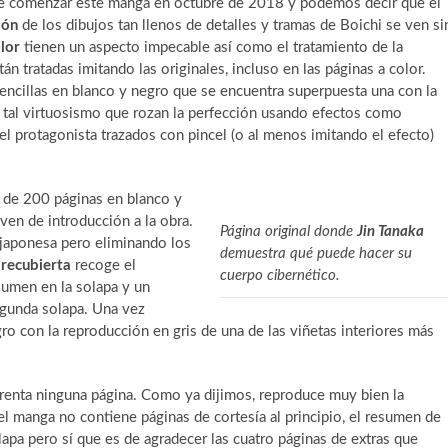
de comenzar este manga en octubre de 2018 y podemos decir que el
ión
de los dibujos tan llenos de detalles y tramas de Boichi se ven si
lor
tienen un aspecto impecable así como el tratamiento de la
 tratadas imitando las originales, incluso en las páginas a color.
encillas en blanco y negro que se encuentra superpuesta una con la
n tal virtuosismo que rozan la perfección usando efectos como
el protagonista trazados con pincel (o al menos imitando el efecto)
de 200 páginas en blanco y
ven de introducción a la obra.
Página original donde
Jin Tanaka
a japonesa pero eliminando los
demuestra qué puede hacer su
recubierta
recoge el
cuerpo cibernético.
lumen en la solapa y un
egunda solapa. Una vez
 con la reproducción en gris de una de las viñetas interiores más
arenta ninguna página. Como ya dijimos, reproduce muy bien la
 el manga no contiene páginas de cortesía al principio, el resumen de
pa pero sí que es de agradecer las cuatro páginas de extras que