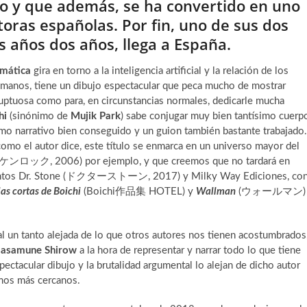
o y que además, se ha convertido en uno
toras españolas. Por fin, uno de sus dos
 años dos años, llega a España.
mática
gira en torno a la inteligencia artificial y la relación de los
umanos, tiene un dibujo espectacular que peca mucho de mostrar
uptuosa como para, en circunstancias normales, dedicarle mucha
hi
(sinónimo de
Mujik Park
) sabe conjugar muy bien tantísimo cuerp
tmo narrativo bien conseguido y un guion también bastante trabajado.
como el autor dice, este título se enmarca en un universo mayor del
ンケンロック, 2006) por ejemplo, y que creemos que no tardará en
 momentos Dr. Stone (ドクターストーン, 2017) y Milky Way Ediciones, co
ias cortas de Boichi
(Boichi作品集 HOTEL) y
Wallman
(ウォールマン)
cial un tanto alejada de lo que otros autores nos tienen acostumbrados
asamune Shirow
a la hora de representar y narrar todo lo que tiene
ectacular dibujo y la brutalidad argumental lo alejan de dicho autor
emos más cercanos.