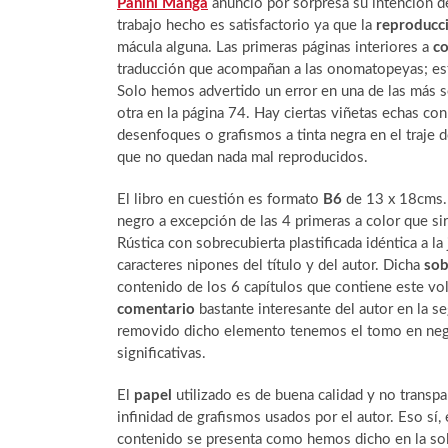
Panini Manga
anunció por sorpresa su intención 
trabajo hecho es satisfactorio ya que la
reproducc
mácula alguna. Las primeras páginas interiores a
co
traducción que acompañan a las onomatopeyas; están
Solo hemos advertido un error en una de las más s
otra en la página 74. Hay ciertas viñetas echas co
desenfoques o grafismos a tinta negra en el traje d
que no quedan nada mal reproducidos.
El libro en cuestión es formato
B6
de 13 x 18cms. 
negro a excepción de las 4 primeras a color que sir
Rústica con sobrecubierta plastificada idéntica a l
caracteres nipones del título y del autor. Dicha
sob
contenido de los 6 capítulos que contiene este vo
comentario
bastante interesante del autor en la s
removido dicho elemento tenemos el tomo en negro
significativas.
El
papel
utilizado es de buena calidad y no transp
infinidad de grafismos usados por el autor. Eso sí,
contenido se presenta como hemos dicho en la sola