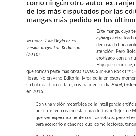
como ningún otro autor extranjer
de los más disputados por las edi
mangas más pedido en los últimos
Este manga, cuya
te
cyborgs
entre los h
Volumen 7 de Origin en su
demasiada línea vol
versión original de Kodansha
atención. Pero
Boic
(2018)
erotizado con un ri
Hay que decir que, 
que forman parte más obras suyas, Sun-Ken Rock (サ
llegar. No en vano Editorial Ivrea edita en estos
su habitual buen olfato, nos trajo en su día
Hotel, histor
en 2015.
Con una visión metafísica de la inteligencia artifi
nosotros vemos en esta obra ciertos reflejos de
M
que ver específicamente con los robots, pero el esp
para acercarlo a cánones que, como lectores, ten