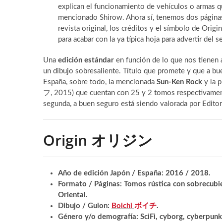
explican el funcionamiento de vehículos o armas
mencionado Shirow. Ahora sí, tenemos dos páginas 
revista original, los créditos y el símbolo de Origin
para acabar con la ya típica hoja para advertir del s
Una
edición estándar
en función de lo que nos tienen 
un dibujo sobresaliente. Título que promete y que a b
España, sobre todo, la mencionada
Sun-Ken Rock
y la 
フ, 2015) que cuentan con 25 y 2 tomos respectivamente.
segunda, a buen seguro está siendo valorada por Editori
Origin オ
Año de edición Japón / España: 2016 / 2018.
Formato / Páginas: Tomos rústica con sobrecubi
Oriental.
Dibujo / Guion:
Boichi
ボイチ
.
Género y/o demografía: SciFi, cyborg, cyberpunk,