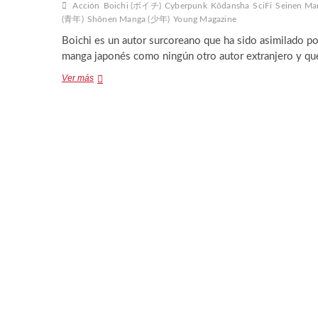
Acción
Boichi (ボイチ)
Cyberpunk
Kōdansha
SciFi
Seinen Ma
(青年)
Shōnen Manga (少年)
Young Magazine
Boichi es un autor surcoreano que ha sido asimilado po
manga japonés como ningún otro autor extranjero y q
Origin.
Ver más
Panini
Manga
España
(2018)