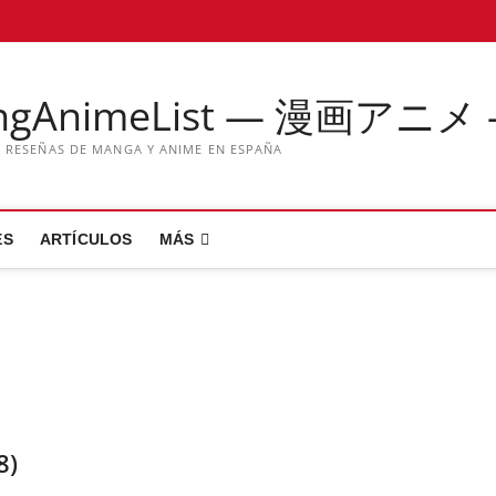
ngAnimeList — 漫画アニメ
Y RESEÑAS DE MANGA Y ANIME EN ESPAÑA
ES
ARTÍCULOS
MÁS
8)