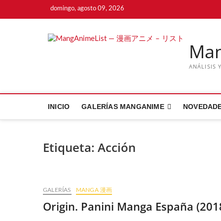
Saltar
domingo, agosto 09, 2026
al
contenido
Ma
ANÁLISIS 
INICIO
GALERÍAS MANGANIME
NOVEDAD
Etiqueta:
Acción
GALERÍAS
MANGA 漫画
Origin. Panini Manga España (201