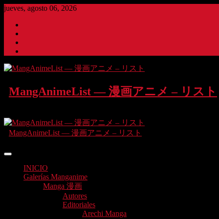
Saltar
jueves, agosto 06, 2026
al
Twitter
contenido
Instagram
Facebook
Pinterest
MangAnimeList — 漫画アニメ – リスト
Análisis y reseñas de manga y anime en España
MangAnimeList — 漫画アニメ – リスト
Análisis y reseñas de manga y anime en España
INICIO
Galerías Manganime
Manga 漫画
Autores
Editoriales
Arechi Manga