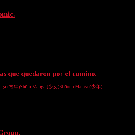
ómic.
on los números pertinentes ese mes varias novedades…
s que quedaron por el camino.
anga (青年)
Shōjo Manga (少女)
Shōnen Manga (少年)
está llegando en el ámbito…
Group.