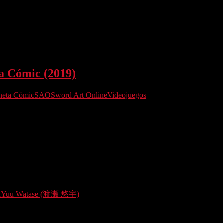
a Cómic (2019)
neta Cómic
SAO
Sword Art Online
Videojuegos
o en España era una quimera inalcanzable y aunque…
n
Yuu Watase (渡瀬 悠宇)
ado en España y desaparecida durante un…