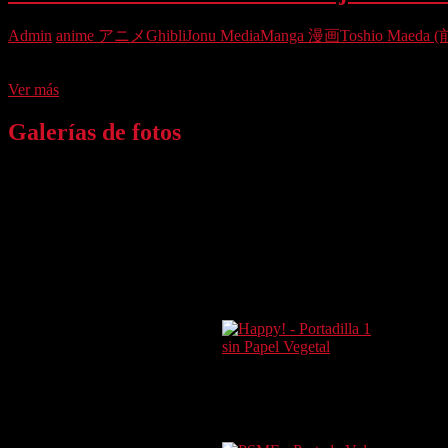
que
quedaron
Admin
anime アニメ
Ghibli
Jonu Media
Manga 漫画
Toshio Maeda
por
el
Para comenzar nuestra andadura, nos hacemos eco de tan importante
camino.
Vuelve
Ver más
Jonu
Media
Galerías de fotos
con
Yowu
bajo
Xowed
Group.