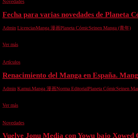
y
Novedades
otros
relatos
Fecha para varias novedades de Planeta C
eróticos.
Satori
Admin
Licencias
Manga 漫画
Planeta Cómic
Seinen Manga (青年)
Ediciones
(2018)
El próximo mes de abril, Planeta Cómic pone en el mercado, junto c
Fecha
Ver más
para
varias
novedades
Artículos
de
Planeta
Renacimiento del Manga en España. Manga
Cómic.
Admin
Kamui.
Manga 漫画
Norma Editorial
Planeta Cómic
Seinen M
De un tiempo a esta parte, con la buena marcha editorial a la que se 
Renacimiento
Ver más
del
Manga
en
Novedades
España.
Mangas
Vuelve Jonu Media con Yowu bajo Xowed 