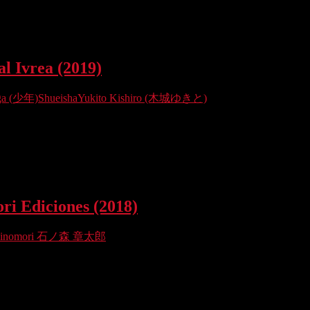
l Ivrea (2019)
ga (少年)
Shueisha
Yukito Kishiro (木城ゆきと)
 que la por entonces Planeta DeAgostini Comics trajera en…
ori Ediciones (2018)
Ishinomori 石ノ森 章太郎
de los menos editados en España. En esta…