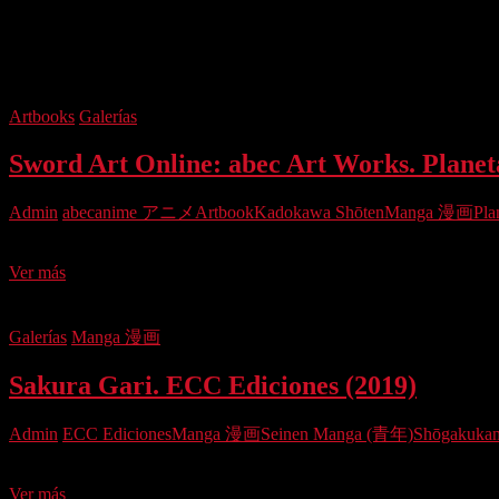
MangAnimeList
Etiqueta:
Manga 漫画
Artbooks
Galerías
Sword Art Online: abec Art Works. Planet
Admin
abec
anime アニメ
Artbook
Kadokawa Shōten
Manga 漫画
Pla
Hace unas décadas, ver un libro de ilustraciones de este tipo editad
Sword
Ver más
Art
Online:
abec
Galerías
Manga 漫画
Art
Works.
Sakura Gari. ECC Ediciones (2019)
Planeta
Cómic
(2019)
Admin
ECC Ediciones
Manga 漫画
Seinen Manga (青年)
Shōgakuka
Si había una mangaka shōjo que ha sido uno de los pilares del merc
Sakura
Ver más