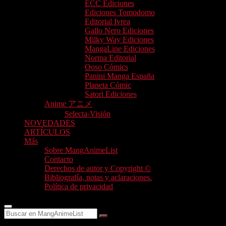
ECC Ediciones
Ediciones Tomodomo
Editorial Ivrea
Gallo Nero Ediciones
Milky Way Ediciones
MangaLine Ediciones
Norma Editorial
Ooso Cómics
Panini Manga España
Planeta Cómic
Satori Ediciones
Anime アニメ
Selecta-Visión
NOVEDADES
ARTÍCULOS
Más
Sobre MangAnimeList
Contacto
Derechos de autor y Copyright ©
Bibliografía, notas y aclaraciones.
Política de privacidad
Buscar
en