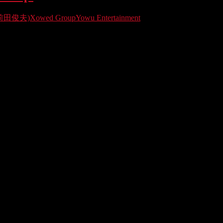
 (前田俊夫)
Xowed Group
Yowu Entertainment
 noticia para el panorama manganime español; Jonu Media desapareció