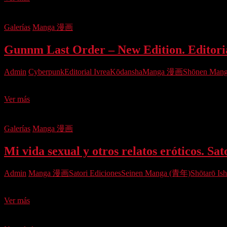
Gari.
ECC
Ediciones
Galerías
Manga 漫画
(2019)
Gunnm Last Order – New Edition. Editoria
Admin
Cyberpunk
Editorial Ivrea
Kōdansha
Manga 漫画
Shōnen Man
Desde 1993 han pasado ya prácticamente 30 años. Tres décadas desde
Gunnm
Ver más
Last
Order
–
Galerías
Manga 漫画
New
Edition.
Mi vida sexual y otros relatos eróticos. Sat
Editorial
Ivrea
(2019)
Admin
Manga 漫画
Satori Ediciones
Seinen Manga (青年)
Shōtarō 
Uno de los mangakas más prolíficos e importantes de Japón, es uno 
Mi
Ver más
vida
sexual